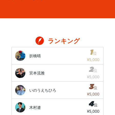
ランキング
1
位
折橋晴
¥5,000
2
位
宮本流雅
¥5,000
3
位
いのうえちひろ
¥5,000
4
位
木村遼
¥5,000