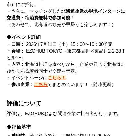
市）にご招待
。
・
さらに、
マッチングした
北海道企業の現地インターンに
交通費・宿泊費無料で参加可能！
（あわせて、北海道の観光や里帰りも楽しめます！）
◆イベント詳細
・日時：
 2026年7月11日（土）15：00〜19：00予定
・会場：
 EZOHUB TOKYO（東京都品川区東品川2-2-28 T
ビル1F）
・内容：
北海道料理を食べながら、企業や同じく北海道に
ゆかりある若者同士で交流を予定。
・イベントページは
こちら！
・参加企業：
こちら
でまとめています！（随時更新）
評価について
評価は、EZOHUBおよび関連企業の担当者が行います。
◆評価基準
・独自性
：若者視点で新しい発想や切り口があるか