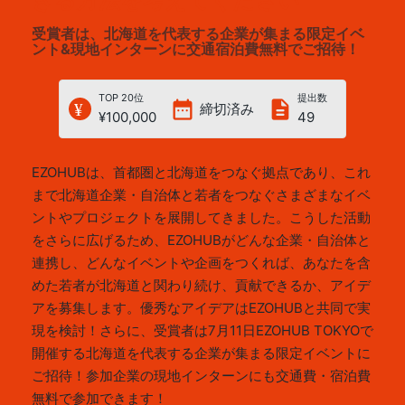
きる方法を考えてください
受賞者は、北海道を代表する企業が集まる限定イベ
ント&現地インターンに交通宿泊費無料でご招待！
TOP 20位
提出数
date_range
description
締切済み
¥100,000
49
EZOHUBは、首都圏と北海道をつなぐ拠点であり、これ
まで北海道企業・自治体と若者をつなぐさまざまなイベ
ントやプロジェクトを展開してきました。こうした活動
をさらに広げるため、EZOHUBがどんな企業・自治体と
連携し、どんなイベントや企画をつくれば、あなたを含
めた若者が北海道と関わり続け、貢献できるか、アイデ
アを募集します。優秀なアイデアはEZOHUBと共同で実
現を検討！さらに、受賞者は7月11日EZOHUB TOKYOで
開催する北海道を代表する企業が集まる限定イベントに
ご招待！参加企業の現地インターンにも交通費・宿泊費
無料で参加できます！