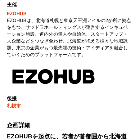
主催
¥5,000
¥5,000
¥5,000
EZOHUB
EZOHUBは、北海道札幌と東京天王洲アイルの2か所に拠点
をもつ、サツドラホールティングスが運営するインキュベ
16
17
18
ーション施設。道内外の個人や自治体、スタートアップ・
位
位
位
大企業などをつなぎ合わせ、北海道が抱える様々な地域課
¥5,000
¥5,000
¥5,000
題、東京の企業がもつ最先端の技術・アイディアを融合し
ていくための
プラットフォームです。
19
20
位
位
¥5,000
¥5,000
後援
札幌市
企画詳細
EZOHUBを起点に、若者が首都圏から北海道